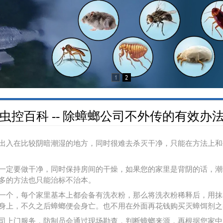
虫控百科 -- 除蟑螂公司不外传的有效办
入在比较阴暗潮湿的地方，同时很难去杀灭干净，只能在方法上和
定要做干净，同时保持房间的干燥，如果您的家里是背阴的话，潮
多的方法也只能治标不治本。
个，每个家里基本上都会备有洗衣粉，那么将洗衣粉稀释后，用抹
身上，不久之后蟑螂便会身亡。也不用在外面再花钱购买灭蟑饵剂之
上门服务，防制员会通过现场勘查，判断蟑螂来源，再根据您家中的