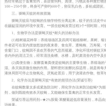
热经常栖息于畜禽舍内，喜甜食饲料、粪便、污物及各种糜烂物质
100～250个卵，终身可产卵约600个，卵呈乳白色，多粘成团状
三、驱蝇灭蚊的有效措施
驱蝇灭蚊应与蚊蝇的生物学特性分离起来，蚊子的生活史中4个虫
在龌龊湿润的环境中发育。**抓住蚊蝇发育过程3个*弱时期，
1、生物学办法是驱蝇灭蚊*耐久的治标办法
(1)植树栽花种草：养殖场场区及四周可栽植柳树、果树、银
件者还可在室内摆放怒放的夜来香、食虫草、逐蝇梅、万寿菊、
舍窗门口，蚊蝇因不喜欢芳香的气息而规避。净化环境对驱蚊灭
舍内外的清洁卫生，经常清洗食槽、水槽，及时肃清舍内空中及
(2)粪便生物：发酵畜禽粪便是蚊蝇的主要孳生物，养殖场的
湿、杀灭病原微生物的作用。塑料密封发酵比拟适用，就是将每
液体局部可停止生物氧化、厌氧处置后，用于浇灌农作物、牧草
2、化学办法是驱蝇灭蚊*有效的烦琐办法(荣诚引荐)
在蚊蝇数量太多或紧急防治时，用化学办法来防治蚊蝇*为烦
剂，做到既能有效杀灭蚊蝇，又能确保生畜禽的正常生长发育。
荣诚引荐运用药剂--★2%胺菊·苯醚菊超低容量液剂，本品
治效果。