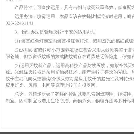
产品特性：可直接运用，具有击倒与致死双重高效，低毒配方
运用办法：喷雾运用。本品应该在蚊蝇比拟活泼时运用，蝇在
025-52431141。
3、物理办法是驱蝇灭蚊*平安的适用办法
(1) 装置红色灯泡室内装置橘红色灯泡，或用透光的橘红色
(2)运用纱窗或蚊帐小范围养殖场在黄昏采用大蚊帐将整个畜
附苍蝇。但纱窗或蚊帐的方式防蚊蝇存在通风缺乏等隐患，假如
(3)运用灭蚊新产品，运用高科技产品防蚊灭蚊，如紫外线灭蚊
效。光触媒灭蚊器是采用光触媒技术，能产生蚊子喜欢的光线、
蚊子主动飞向灭蚊器;紫外线灭蚊灯是应用蚊子的趋光性及对特殊
应用灯光、风扇、电网等原理让蚊子自投罗网。
总之，养殖场对蚊子苍蝇的控制既要思索到烦琐性、经济性、
制宜、因时制宜地选用生物防治、药物杀灭、物理办法等多种标