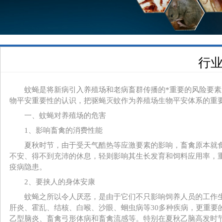
行业
蚊蝇是将新病引入养殖场和老病畜群传播的*重要的风险要素之
物平安重要性的认识，把驱蝇灭蚊作为养殖场生物平安体系的重
一、蚊蝇对养殖场的危害
1、影响畜禽的消费性能
夏秋时节，由于受天气酷热等应激要素的影响，畜禽原本就食
不安、得不到充沛的休息，轻则影响其生长发育和饲料应用率，
疫病隐患。
2、要挟人的身体安康
蚊蝇之所以令人厌恶，是由于它们不只影响饲养人员的工作生活
肝炎、霍乱、结核、白喉、沙眼、蛔虫病等30多种疾病，更重
乙型脑炎、畜禽弓形体病和畜禽流感等。特别在夏秋乙脑高发时