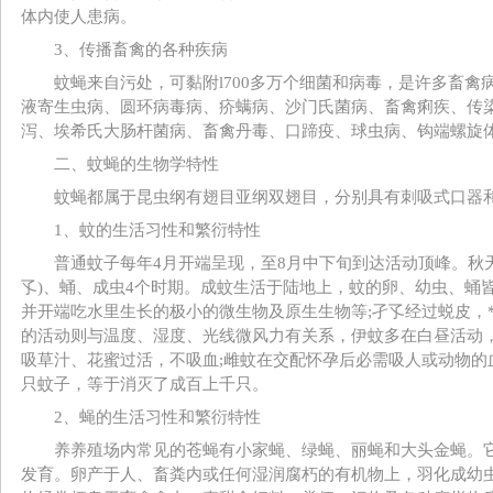
体内使人患病。
3、传播畜禽的各种疾病
蚊蝇来自污处，可黏附l700多万个细菌和病毒，是许多畜禽
液寄生虫病、圆环病毒病、疥螨病、沙门氏菌病、畜禽痢疾、传
泻、埃希氏大肠杆菌病、畜禽丹毒、口蹄疫、球虫病、钩端螺旋
二、蚊蝇的生物学特性
蚊蝇都属于昆虫纲有翅目亚纲双翅目，分别具有刺吸式口器和
1、蚊的生活习性和繁衍特性
普通蚊子每年4月开端呈现，至8月中下旬到达活动顶峰。秋天
孓)、蛹、成虫4个时期。成蚊生活于陆地上，蚊的卵、幼虫、蛹
并开端吃水里生长的极小的微生物及原生生物等;孑孓经过蜕皮，*
的活动则与温度、湿度、光线微风力有关系，伊蚊多在白昼活动
吸草汁、花蜜过活，不吸血;雌蚊在交配怀孕后必需吸人或动物的血
只蚊子，等于消灭了成百上千只。
2、蝇的生活习性和繁衍特性
养养殖场内常见的苍蝇有小家蝇、绿蝇、丽蝇和大头金蝇。它们
发育。卵产于人、畜粪内或任何湿润腐朽的有机物上，羽化成幼虫